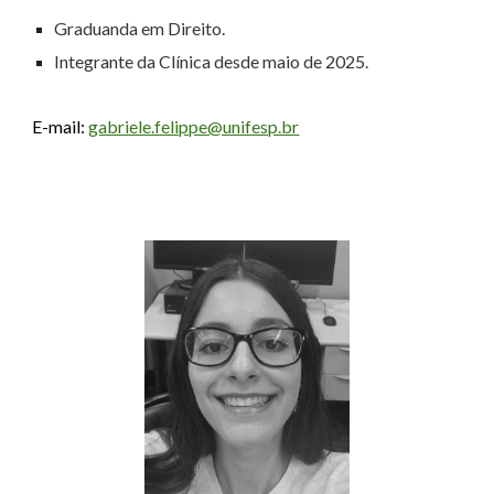
Graduand
a
em Direito.
Integrante da Clínica desde
maio
de 202
5.
E-mail:
gabriele.felippe@unifesp.br