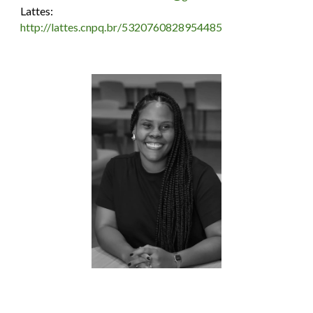
Lattes:
http://lattes.cnpq.br/5320760828954485