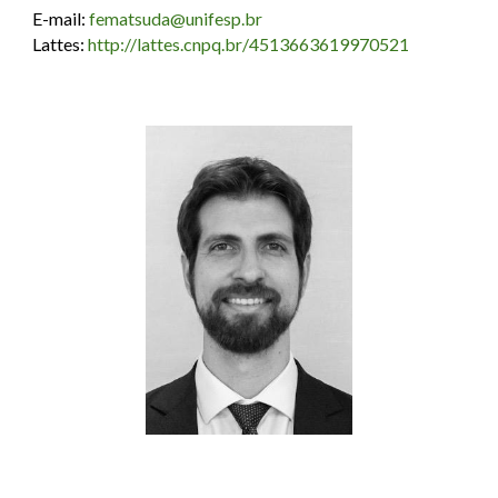
E-mail:
fematsuda
@unifesp.br
Lattes:
http://lattes.cnpq.br/4513663619970521