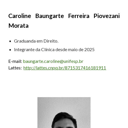
Caroline Baungarte Ferreira Piovezani
Morata
Graduand
a
em
Direito.
Integrante da Clínica desde
maio
de 202
5
E-mail:
baungarte.caroline@unifesp.br
Lattes:
http://lattes.cnpq.br/8715317416181911